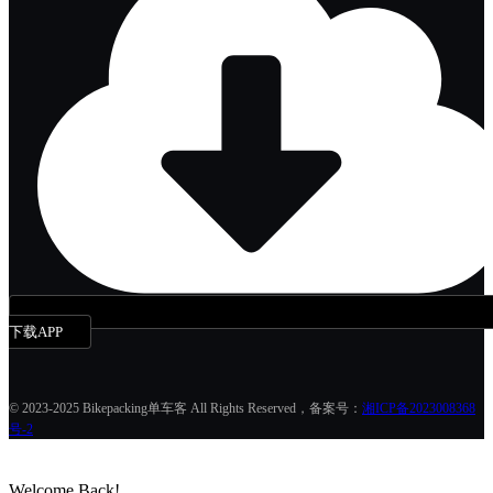
下载APP
© 2023-2025 Bikepacking单车客 All Rights Reserved，备案号：
湘ICP备2023008368
号-2
Welcome Back!