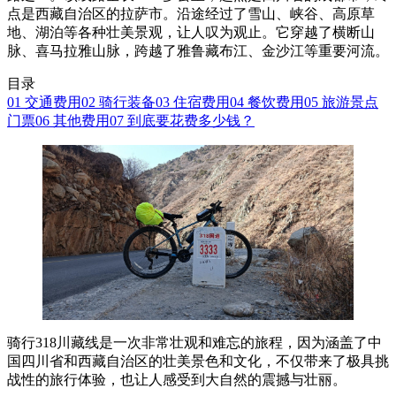
点是西藏自治区的拉萨市。沿途经过了雪山、峡谷、高原草
地、湖泊等各种壮美景观，让人叹为观止。它穿越了横断山
脉、喜马拉雅山脉，跨越了雅鲁藏布江、金沙江等重要河流。
目录
01 交通费用
02 骑行装备
03 住宿费用
04 餐饮费用
05 旅游景点
门票
06 其他费用
07 到底要花费多少钱？
骑行318川藏线是一次非常壮观和难忘的旅程，因为涵盖了中
国四川省和西藏自治区的壮美景色和文化，不仅带来了极具挑
战性的旅行体验，也让人感受到大自然的震撼与壮丽。