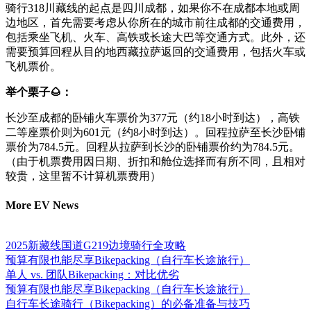
骑行318川藏线的起点是四川成都，如果你不在成都本地或周
边地区，首先需要考虑从你所在的城市前往成都的交通费用，
包括乘坐飞机、火车、高铁或长途大巴等交通方式。此外，还
需要预算回程从目的地西藏拉萨返回的交通费用，包括火车或
飞机票价。
举个栗子🌰：
长沙至成都的卧铺火车票价为377元（约18小时到达），高铁
二等座票价则为601元（约8小时到达）。回程拉萨至长沙卧铺
票价为784.5元。回程从拉萨到长沙的卧铺票价约为784.5元。
（由于机票费用因日期、折扣和舱位选择而有所不同，且相对
较贵，这里暂不计算机票费用）
More EV News
2025新藏线国道G219边境骑行全攻略
预算有限也能尽享Bikepacking（自行车长途旅行）
单人 vs. 团队Bikepacking：对比优劣
预算有限也能尽享Bikepacking（自行车长途旅行）
自行车长途骑行（Bikepacking）的必备准备与技巧