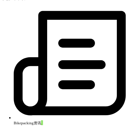
Bikepacking资讯