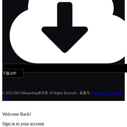
下载APP
© 2023-2025 Bikepacking单车客 All Rights Reserved，备案号：
湘ICP备2023008368
号-2
Welcome Back!
Sign in to your account