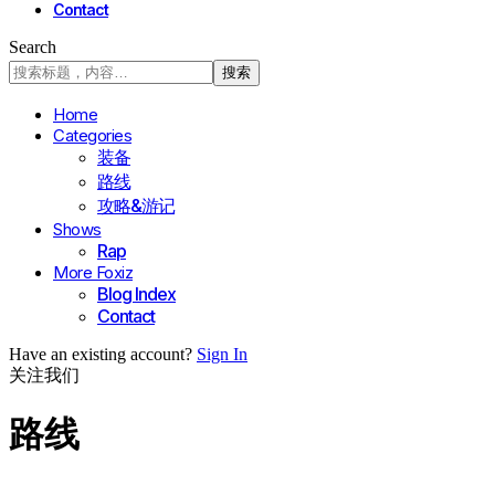
Contact
Search
Home
Categories
装备
路线
攻略&游记
Shows
Rap
More Foxiz
Blog Index
Contact
Have an existing account?
Sign In
关注我们
路线