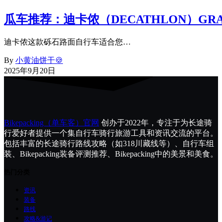
瓜车推荐：迪卡侬（DECATHLON）GRAV
迪卡侬这款砾石路面自行车适合您…
By
小黄油饼干🍪
2025年9月20日
Bikepacking（单车客）官网
创办于2022年，专注于为长途骑
行爱好者提供一个集自行车骑行旅游工具和资讯交流的平台。
包括丰富的长途骑行路线攻略（如318川藏线等）、自行车组
装、Bikepacking装备评测推荐、Bikepacking中的美景和美食。
热门分类
资讯
装备
路线
攻略&游记