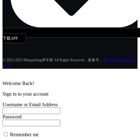
下载APP
© 2023-2025 Bikepacking单车客 All Rights Reserved，备案号：
湘ICP备2023008368
号-2
Welcome Back!
Sign in to your account
Username or Email Address
Password
Remember me