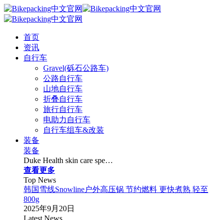
首页
资讯
自行车
Gravel(砾石公路车)
公路自行车
山地自行车
折叠自行车
旅行自行车
电助力自行车
自行车组车&改装
装备
装备
Duke Health skin care spe…
查看更多
Top News
韩国雪线Snowline户外高压锅 节约燃料 更快煮熟 轻至
800g
2025年9月20日
Latest News